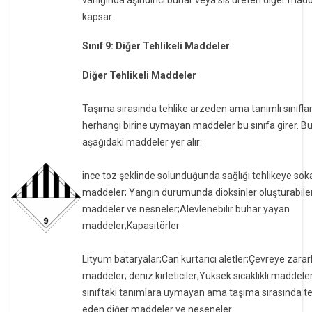
varlığında aşındırıcı buhar veya sis üreten diğer madd
kapsar.
Sınıf 9: Diğer Tehlikeli Maddeler
Diğer Tehlikeli Maddeler
Taşıma sırasında tehlike arzeden ama tanımlı sınıfla
herhangi birine uymayan maddeler bu sınıfa girer. Bu
aşağıdaki maddeler yer alır:
ince toz şeklinde solunduğunda sağlığı tehlikeye sok
maddeler; Yangın durumunda dioksinler oluşturabile
maddeler ve nesneler;Alevlenebilir buhar yayan
maddeler;Kapasitörler
Lityum bataryalar;Can kurtarıcı aletler;Çevreye zararl
maddeler; deniz kirleticiler;Yüksek sıcaklıklı maddele
sınıftaki tanımlara uymayan ama taşıma sırasında te
eden diğer maddeler ve neşeneler