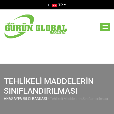
skip
TR
navigation
TEHLIKELI MADDELERIN
SINIFLANDIRILMASI
ANASAYFA
BİLGİ BANKASI
/ Tehlikeli Maddelerin Sınıflandırılması