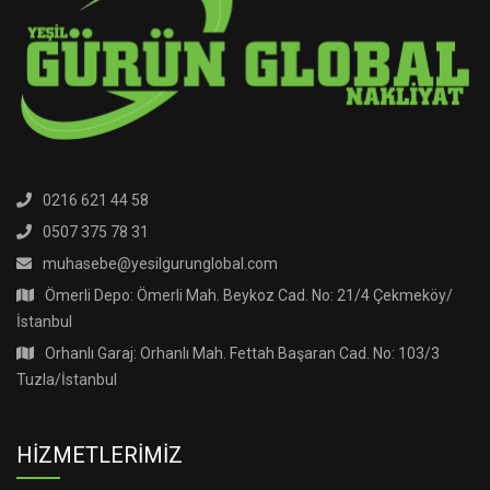
0216 621 44 58
0507 375 78 31
muhasebe@yesilgurunglobal.com
Ömerli Depo: Ömerli Mah. Beykoz Cad. No: 21/4 Çekmeköy/
İstanbul
Orhanlı Garaj: Orhanlı Mah. Fettah Başaran Cad. No: 103/3
Tuzla/İstanbul
HİZMETLERİMİZ