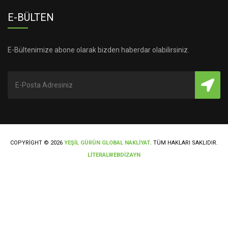
E-BÜLTEN
E-Bültenimize abone olarak bizden haberdar olabilirsiniz.
COPYRIGHT © 2026
YEŞİL GÜRÜN GLOBAL NAKLİYAT
. TÜM HAKLARI SAKLIDIR.
LİTERALWEBDİZAYN
Elazığ'da uygun fiyatlı Araç Kiralamak için Mert Oto Kiralama web sitesin