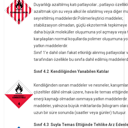
Duyarlılığı azaltılmış katı patlayıcılar ; patlayıcı özellikl
azaltmak için su veya alkol ile ıslatılmış veya diğer 
seyreltilmiş maddelerdir.Polimerleştirici maddeler,
stabilizasyon olmadan, güçlü ekzotermik tepkimeye 
daha büyük moleküller oluşumuna yol açmaya veya
karşılaşılan normal koşullarda polimer oluşumuna y
yatkın maddelerdir.
Sınıf 1’e dahil olan fakat etkinliği alınmış patlayıcılar 
tarafından özellikle bu sınıfa dahil edilmiş maddelerdi
Sınıf 4.2
:
Kendiliğinden Yanabilen Katılar
Kendiliğinden ısınan maddeler ve nesneler, karışımla
çözeltiler dâhil olmak üzere, hava ile temas ettiğinde
enerji kaynağı olmadan ısınmaya yatkın maddelerdir.
maddeler, yalnızca büyük miktarlarda (kilogram olar
uzun bir süre sonunda (saatler veya günler) tutuşur.
Sınıf 4.3
:
Suyla Temas Ettiğinde Tehlike Arz Edenl