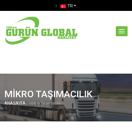
skip
TR
navigation
MIKRO TAŞIMACILIK
ANASAYFA
/ Mikro Taşımacılık