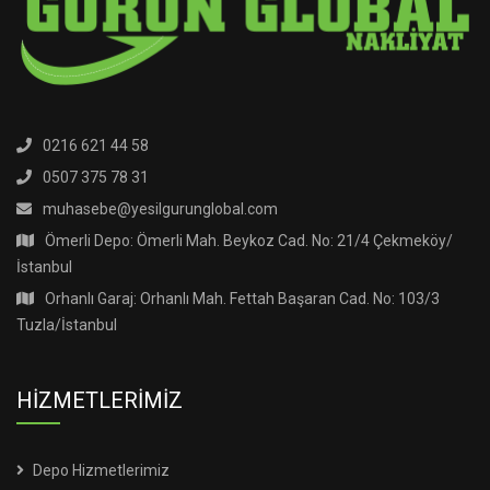
0216 621 44 58
0507 375 78 31
muhasebe@yesilgurunglobal.com
Ömerli Depo: Ömerli Mah. Beykoz Cad. No: 21/4 Çekmeköy/
İstanbul
Orhanlı Garaj: Orhanlı Mah. Fettah Başaran Cad. No: 103/3
Tuzla/İstanbul
HİZMETLERİMİZ
Depo Hizmetlerimiz